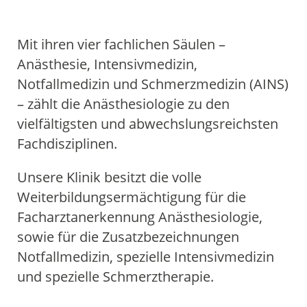
Simulationstraining
Schmerztherapie
Überblick
Arbeitsgruppen
Einstieg
AG Brenner: Inflammation und Sepsis
AG Dubler: Immunpathologie invasiver
AG Haddad: Ultraschall in der
AG Hartmann: Hämostase und Inflammation
AG Herbstreit/ Szalai: Lehrforschung in der
Forschungsförderung
Angebote für Doktorarbeiten
KARRIERE
Pilzinfektionen
Kardioanästhesie
Anästhesiologie, Intensiv- und Notfallmedizin
Mit ihren vier fachlichen Säulen –
Übersicht
Karriere im ärztlichen Dienst
Karriere in der Anästhesiepflege
Karriere in der Intensivpflege
Anästhesie, Intensivmedizin,
Notfallmedizin und Schmerzmedizin (AINS)
– zählt die Anästhesiologie zu den
vielfältigsten und abwechslungsreichsten
Fachdisziplinen.
Unsere Klinik besitzt die volle
Weiterbildungsermächtigung für die
2
/ 8
Facharztanerkennung Anästhesiologie,
sowie für die Zusatzbezeichnungen
Notfallmedizin, spezielle Intensivmedizin
und spezielle Schmerztherapie.