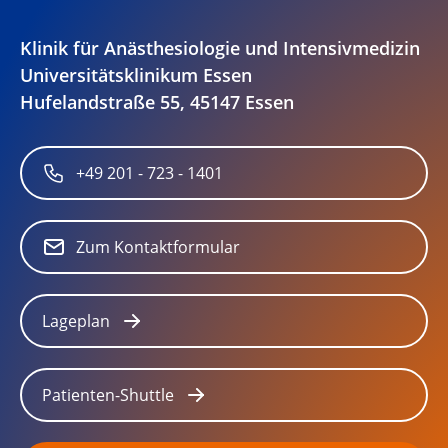
Tracheostomie
Transösophageale
Klinik für Anästhesiologie und Intensivmedizin
Echokardiographie (TEE) bei
Universitätsklinikum Essen
Hufelandstraße 55, 45147 Essen
komplexen Eingriffen oder
Erkrankungen wie z.B.
Lebertransplantationen,
+49 201 - 723 - 1401
neurochirurgische Operationen
in sitzender Position,
Zum Kontaktformular
Operationen am Herzen sowie
zur erweiterten
hämodynamischen Diagnostik
Lageplan
und Kreislauftherapie
Patienten-Shuttle