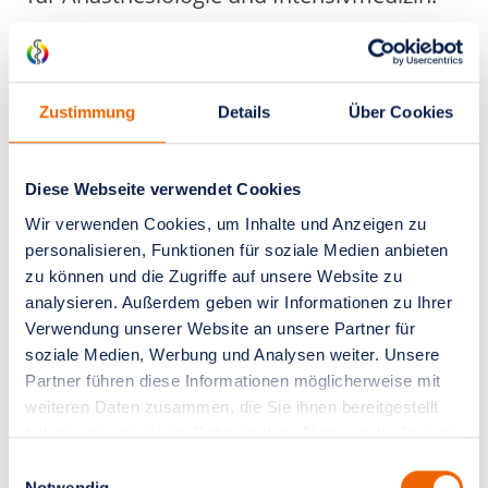
neurochirurgischen
Operationen, davon ca. 200
Operationen/Jahr in sitzender
Kontakt Bewerbung
Zustimmung
Details
Über Cookies
Position
5
/ 8
Bitte senden Sie Ihre Unterlagen
Anästhesie bei Roboter-
postalisch oder per E-Mail an:
Diese Webseite verwendet Cookies
assistierten
Univ.-Prof. Dr. med. Thorsten Brenner,
Wir verwenden Cookies, um Inhalte und Anzeigen zu
Operationsverfahren
personalisieren, Funktionen für soziale Medien anbieten
MHBA
Kinderanästhesie ab dem
zu können und die Zugriffe auf unsere Website zu
Klinik für Anästhesiologie und
analysieren. Außerdem geben wir Informationen zu Ihrer
Neugeborenenalter
Intensivmedizin
Verwendung unserer Website an unsere Partner für
Universitätsklinikum Essen
Behandlung von Patient:innen
soziale Medien, Werbung und Analysen weiter. Unsere
Hufelandstraße 55
Partner führen diese Informationen möglicherweise mit
mit akutem Lungenversagen
45147 Essen
weiteren Daten zusammen, die Sie ihnen bereitgestellt
(ARDS) einschließlich ECMO-
haben oder die sie im Rahmen Ihrer Nutzung der Dienste
Therapie (künstliche Lunge)
Zudem besteht selbstverständlich
gesammelt haben.
Einwilligungsauswahl
jederzeit die
Möglichkeit zur
Notwendig