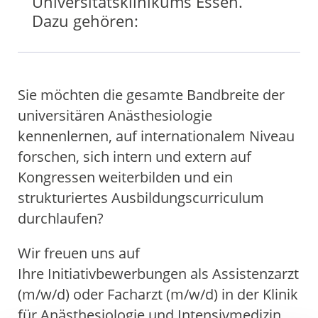
Universitätsklinikums Essen.
Dazu gehören:
Anästhesie bei
Lebertransplantationen,
Sie möchten die gesamte Bandbreite der
Nierentransplantationen,
universitären Anästhesiologie
4
/ 8
Bauchspeicheldrüsentransplantatione
kennenlernen, auf internationalem Niveau
Herz- und
forschen, sich intern und extern auf
Lungentransplantationen
Kongressen weiterbilden und ein
strukturiertes Ausbildungscurriculum
Kardioanästhesie, u.a.
durchlaufen?
Anästhesie bei Verletzungen
oder Dissektionen der
Wir freuen uns auf
thorakalen Aorta inklusive
Ihre Initiativbewerbungen als Assistenzarzt
Aortenbogenersatz
(m/w/d) oder Facharzt (m/w/d) in der Klinik
für Anästhesiologie und Intensivmedizin.
Anästhesie bei