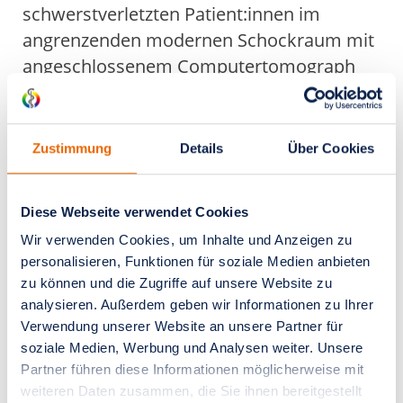
schwerstverletzten Patient:innen im
angrenzenden modernen Schockraum mit
angeschlossenem Computertomograph
(CT) mitverantwortlich.
Zustimmung
Details
Über Cookies
Verwandte Inhalte
Diese Webseite verwendet Cookies
Anästhesie in der Herz- und
Thoraxchrirugie
Wir verwenden Cookies, um Inhalte und Anzeigen zu
personalisieren, Funktionen für soziale Medien anbieten
zu können und die Zugriffe auf unsere Website zu
analysieren. Außerdem geben wir Informationen zu Ihrer
Anästhesie bei Kindern
Verwendung unserer Website an unsere Partner für
soziale Medien, Werbung und Analysen weiter. Unsere
Partner führen diese Informationen möglicherweise mit
weiteren Daten zusammen, die Sie ihnen bereitgestellt