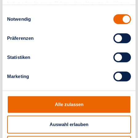
haben oder die sie im Rahmen Ihrer Nutzung der Dienste
Anästhesie in der
Neurochirurgie
gesammelt haben.
Einwilligungsauswahl
Notwendig
Präferenzen
Statistiken
Marketing
Alle zulassen
Auswahl erlauben