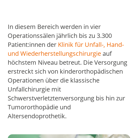
Simulationstraining
Schmerztherapie
Überblick
Arbeitsgruppen
Einstieg
AG Brenner: Inflammation und Sepsis
AG Dubler: Immunpathologie invasiver
AG Haddad: Ultraschall in der
AG Hartmann: Hämostase und Inflammation
AG Herbstreit/ Szalai: Lehrforschung in der
Forschungsförderung
Angebote für Doktorarbeiten
KARRIERE
Pilzinfektionen
Kardioanästhesie
Anästhesiologie, Intensiv- und Notfallmedizin
In diesem Bereich werden in vier
Übersicht
Karriere im ärztlichen Dienst
Karriere in der Anästhesiepflege
Karriere in der Intensivpflege
Operationssälen jährlich bis zu 3.300
Patient:innen der
Klinik für Unfall-, Hand-
und Wiederherstellungschirurgie
auf
höchstem Niveau betreut. Die Versorgung
erstreckt sich von kinderorthopädischen
Operationen über die klassische
Unfallchirurgie mit
Schwerstverletztenversorgung bis hin zur
Tumororthopädie und
Altersendoprothetik.